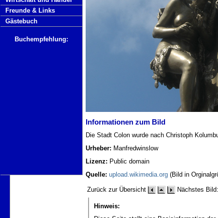
Freunde & Links
Gästebuch
Buchempfehlung:
Informationen zum Bild
Die Stadt Colon wurde nach Christoph Kolumbu
Urheber:
Manfredwinslow
Lizenz:
Public domain
Quelle:
upload.wikimedia.org
(Bild in Orginalg
Zurück zur Übersicht
Nächstes Bild:
Hinweis: