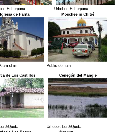
ber: Editorpana
Urheber: Editorpana
Iglesia de Parita
Moschee in Chitré
 Kiam-shim
Public domain
ca de Los Castillos
Cenegón del Mangle
 Lon&Queta
Urheber: Lon&Queta