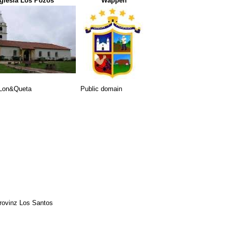
Iglesia Los Pozos
Wappen
 Lon&Queta
Public domain
Provinz Los Santos