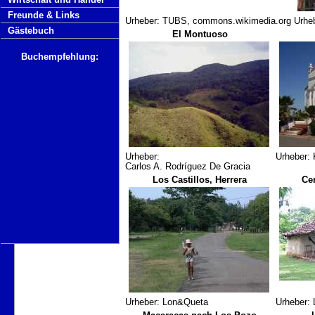
Freunde & Links
Urheber: TUBS, commons.wikimedia.org
Urhe
Gästebuch
El Montuoso
Buchempfehlung:
Urheber:
Urheber:
Carlos A. Rodríguez De Gracia
Los Castillos, Herrera
Cer
Urheber: Lon&Queta
Urheber: