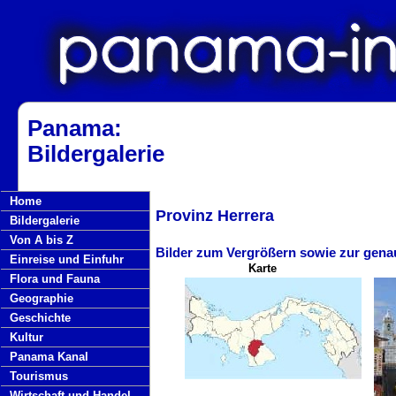
Panama:
Bildergalerie
Home
Provinz Herrera
Bildergalerie
Von A bis Z
Bilder zum Vergrößern sowie zur gena
Einreise und Einfuhr
Karte
Flora und Fauna
Geographie
Geschichte
Kultur
Panama Kanal
Tourismus
Wirtschaft und Handel