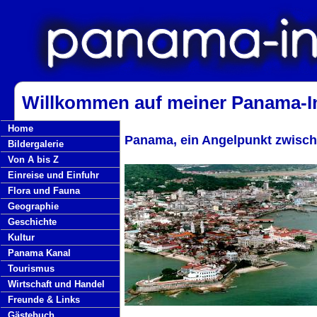
Willkommen auf meiner Panama-In
Home
Panama, ein Angelpunkt zwisc
Bildergalerie
Von A bis Z
Einreise und Einfuhr
Flora und Fauna
Geographie
Geschichte
Kultur
Panama Kanal
Tourismus
Wirtschaft und Handel
Freunde & Links
Gästebuch