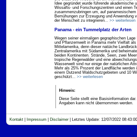
Idee gegründet wurde führende akademische und
Wissafts- und Forschungszentren und einen T
zusammenzubringen um, auf panamesischem 
Bemühungen zur Erzeugung und Anwendung v
der Menscheit zu integrieren...
>> weiterlesen
Panama - ein Tummelplatz der Arten
Wegen seiner einmaligen gegraphischen Lage bi
und Pflanzemwelt in Panama mehr Vielfalt als
Mittelamerika, denn dieser natüiche Landbrück
Zentralamerika mit Südamerika und beheimate
beiden Kontinenten. Strände, Seen, zwei Mee
tropische Regenwälder und eine abwechslungsr
Wasserwelt sind nur einige der natürlichen At
Mehr als 25% Prozent der Landfläche werden i
einem Dutzend Waldschutzgebieten und 10 Wi
geschützt...
>> weiterlesen
Hinweis:
Diese Seite stellt eine Basisinformation dar.
Angaben kann nicht übernommen werden.
Kontakt
|
Impressum
|
Disclaimer
|
Letztes Update: 12/07/2022 08:43:0