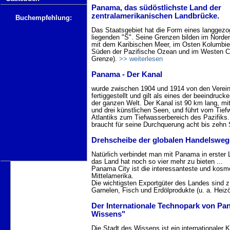
Panama, das südöstlichste Land der
zentralamerikanischen Landbrücke.
Buchempfehlung:
Das Staatsgebiet hat die Form eines langgezo
liegenden "S". Seine Grenzen bilden im Norde
mit dem Karibischen Meer, im Osten Kolumbie
Süden der Pazifische Ozean und im Westen C
Grenze).
>> weiterlesen
Panama - Der Kanal
wurde zwischen 1904 und 1914 von den Verein
fertiggestellt und gilt als eines der beeindruc
der ganzen Welt. Der Kanal ist 90 km lang, mi
und drei künstlichen Seen, und führt vom Tief
Atlantiks zum Tiefwasserbereich des Pazifiks.
braucht für seine Durchquerung acht bis zehn
Drehscheibe der globalen Handelsweg
Natürlich verbindet man mit Panama in erster L
das Land hat noch so vier mehr zu bieten ...
Panama City ist die interessanteste und kosmo
Mittelamerika.
Die wichtigsten Exportgüter des Landes sind 
Garnelen, Fisch und Erdölprodukte (u. a. Heizö
Der Internationale Technopark von Pa
Wissens"
Die Stadt des Wissens ist ein internationaler 